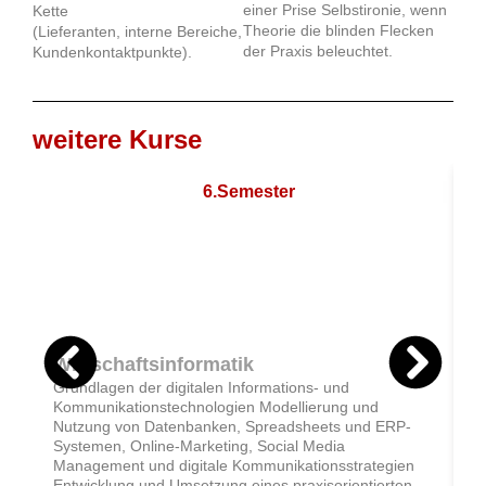
einer Prise Selbstironie, wenn
Kette
Theorie die blinden Flecken
(Lieferanten, interne Bereiche,
der Praxis beleuchtet.
Kundenkontaktpunkte).
weitere Kurse
6.Semester
Wirtschaftsinformatik
B
Grundlagen der digitalen Informations- und
G
Kommunikationstechnologien Modellierung und
S
Nutzung von Datenbanken, Spreadsheets und ERP-
B
Systemen, Online-Marketing, Social Media
s
Management und digitale Kommunikationsstrategien
s
Entwicklung und Umsetzung eines praxisorientierten