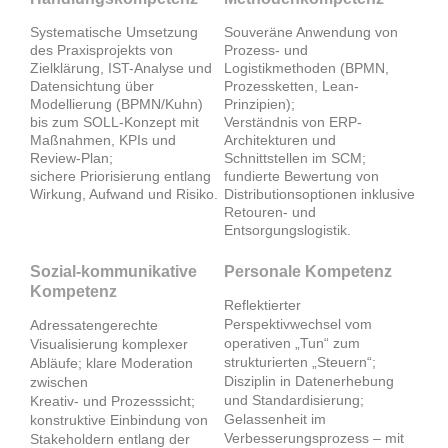
Systematische Umsetzung
Souveräne Anwendung von
des Praxisprojekts von
Prozess- und
Zielklärung, IST-Analyse und
Logistikmethoden (BPMN,
Datensichtung über
Prozessketten, Lean-
Modellierung (BPMN/Kuhn)
Prinzipien);
bis zum SOLL-Konzept mit
Verständnis von ERP-
Maßnahmen, KPIs und
Architekturen und
Review-Plan;
Schnittstellen im SCM;
sichere Priorisierung entlang
fundierte Bewertung von
Wirkung, Aufwand und Risiko.
Distributionsoptionen inklusive
Retouren- und
Entsorgungslogistik.
Sozial-kommunikative
Personale Kompetenz
Kompetenz
Reflektierter
Perspektivwechsel vom
Adressatengerechte
operativen „Tun“ zum
Visualisierung komplexer
strukturierten „Steuern“;
Abläufe; klare Moderation
Disziplin in Datenerhebung
zwischen
und Standardisierung;
Kreativ- und Prozesssicht;
Gelassenheit im
konstruktive Einbindung von
Verbesserungsprozess – mit
Stakeholdern entlang der