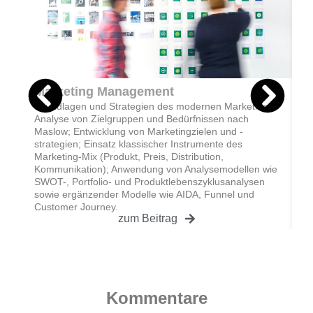
Marketing Management
W
Grundlagen und Strategien des modernen Marketings;
V
Analyse von Zielgruppen und Bedürfnissen nach
w
Maslow; Entwicklung von Marketingzielen und -
A
strategien; Einsatz klassischer Instrumente des
U
Marketing-Mix (Produkt, Preis, Distribution,
V
Kommunikation); Anwendung von Analysemodellen wie
p
SWOT-, Portfolio- und Produktlebenszyklusanalysen
K
sowie ergänzender Modelle wie AIDA, Funnel und
u
Customer Journey.
zum Beitrag
Kommentare